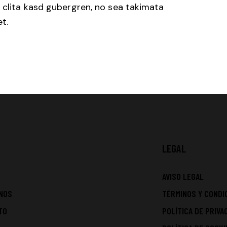
 clita kasd gubergren, no sea takimata
t.
LEGAL
AVISO LEGAL
NOS
TÉRMINOS Y CONDI
TO
POLÍTICA DE PRIVA