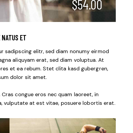
$54.00
E NATUS ET
r sadipscing elitr, sed diam nonumy eirmod
agna aliquyam erat, sed diam voluptua. At
res et ea rebum. Stet clita kasd gubergren,
um dolor sit amet.
. Cras congue eros nec quam laoreet, in
, vulputate at est vitae, posuere lobortis erat.