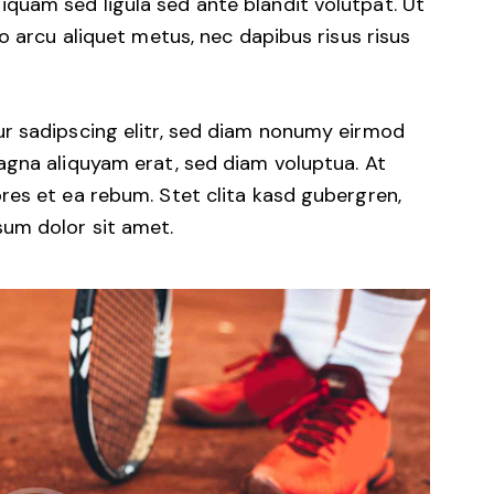
uam sed ligula sed ante blandit volutpat. Ut
o arcu aliquet metus, nec dapibus risus risus
r sadipscing elitr, sed diam nonumy eirmod
agna aliquyam erat, sed diam voluptua. At
res et ea rebum. Stet clita kasd gubergren,
um dolor sit amet.